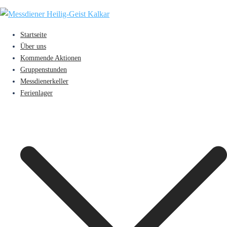
Zum
Inhalt
springen
Startseite
Über uns
Kommende Aktionen
Gruppenstunden
Messdienerkeller
Ferienlager