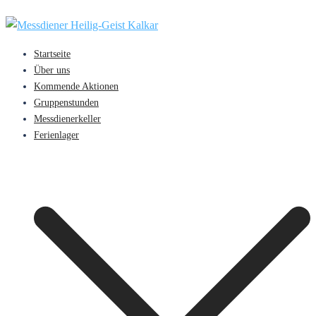
Zum
Inhalt
springen
Startseite
Über uns
Kommende Aktionen
Gruppenstunden
Messdienerkeller
Ferienlager