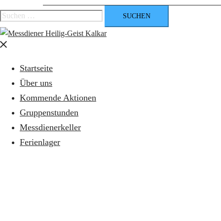
Suchen
nach:
Menü
schließen
Startseite
Über uns
Kommende Aktionen
Gruppenstunden
Messdienerkeller
Ferienlager