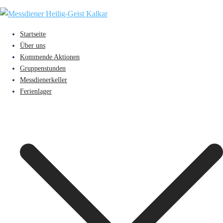
Zum
Inhalt
springen
Startseite
Über uns
Kommende Aktionen
Gruppenstunden
Messdienerkeller
Ferienlager